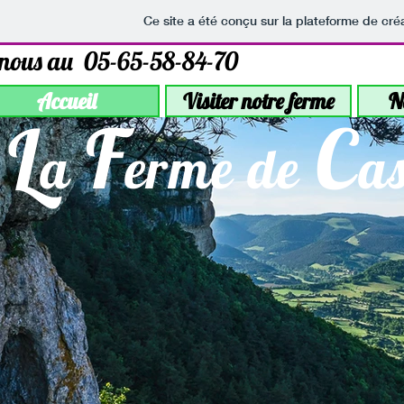
Ce site a été conçu sur la plateforme de créa
 nous au 05-65-58-84-70
Accueil
Visiter notre ferme
N
L
F
C
a
erme de
a